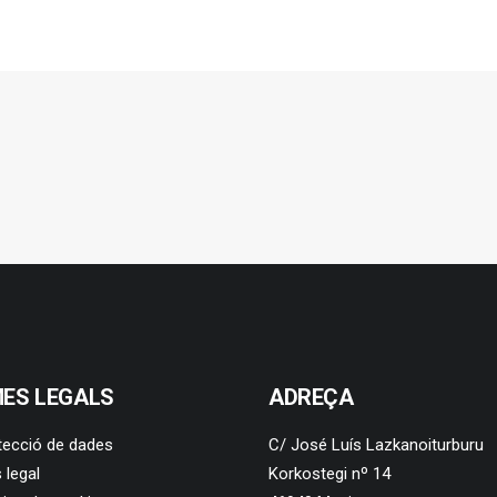
ES LEGALS
ADREÇA
tecció de dades
C/ José Luís Lazkanoiturburu
 legal
Korkostegi nº 14