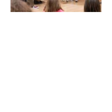
Centres/entitat
Tancats