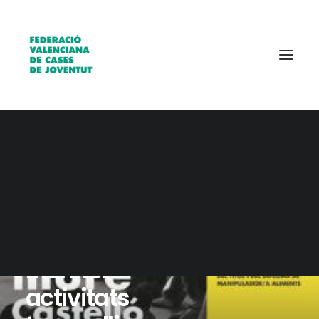
Qui som?
Entitats
Borsa de treball
3 febrero, 2025
Curs
Monitor
activitats