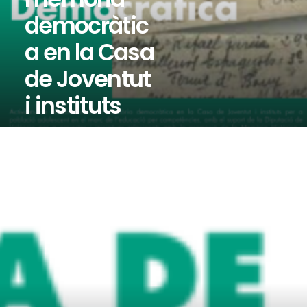
democràtic
a en la Casa
de Joventut
i instituts
per a
població
adolescent
en el marc
de
l’educació
per