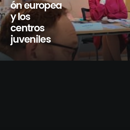
ón europea
y los
centros
juveniles