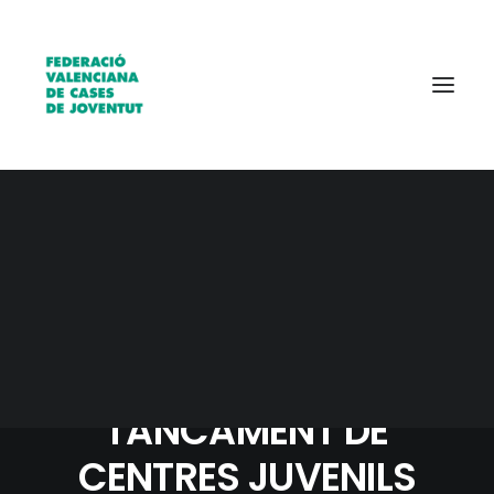
Qui som?
Entitats
Borsa de treball
24 OCTUBRE, 2023
|
IN
ACTUALITAT
,
SIN CATEGORÍA
|
3 MINUTES
COMUNICAT DE
TANCAMENT DE
CENTRES JUVENILS