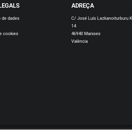
LEGALS
ADREÇA
ó de dades
C/ José Luís Lazkanoiturburu K
14
de cookies
46940 Manises
València