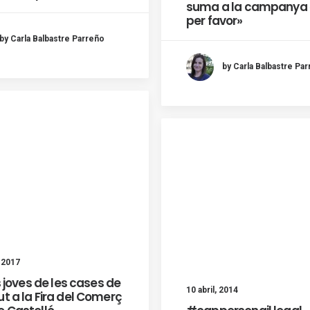
suma a la campanya 
per favor»
by Carla Balbastre Parreño
by Carla Balbastre Pa
 2017
es joves de les cases de
10 abril, 2014
ut a la Fira del Comerç