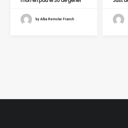
món en pau el 30 de gener
Just d
by Alba Remolar Franch