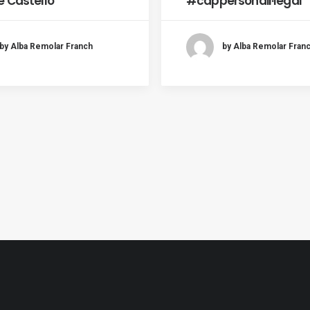
e Castelló
#cappersonail·legal
by Alba Remolar Franch
by Alba Remolar Fran