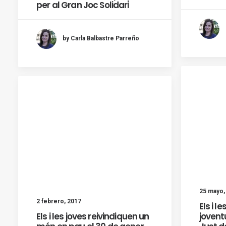
per al Gran Joc Solidari
by Carla Balbastre Parreño
25 mayo,
2 febrero, 2017
Els i l
Els i les joves reivindiquen un
jovent