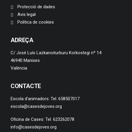
Protecció de dades
Avis legal
Politica de cookies
ADREÇA
C/ José Luís Lazkanoiturburu Korkostegi nº 14
46940 Manises
València
CONTACTE
Escola d’animadors: Tel. 658507017
escola@casesdejoves.org
Oficina de Cases: Tel. 623262078
info@casesdejoves.org