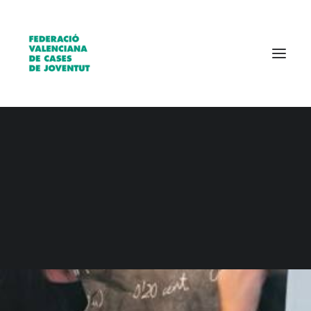
SHOW ALL
CENTRES/ENTITAT
CENTRES/ENTITATS
Qui som?
TANCATS
Entitats
Borsa de treball
Tancats