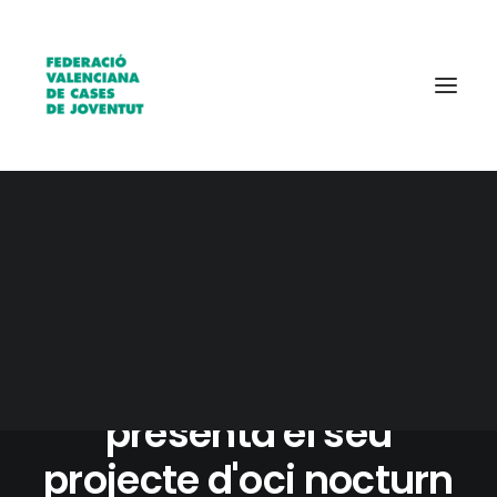
Qui som?
Entitats
Borsa de treball
9 MARZO, 2021
|
IN
ELS CENTRES
|
1 MINUTES
L'equip de voluntàries
de Quart de Nit et
presenta el seu
projecte d'oci nocturn