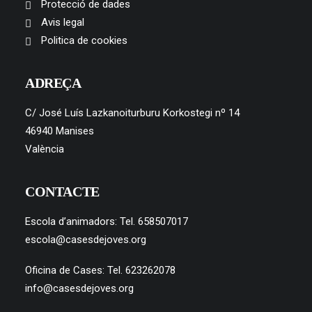
Protecció de dades
Avis legal
Politica de cookies
ADREÇA
C/ José Luís Lazkanoiturburu Korkostegi nº 14
46940 Manises
València
CONTACTE
Escola d’animadors: Tel. 658507017
escola@casesdejoves.org
Oficina de Cases: Tel. 623262078
info@casesdejoves.org