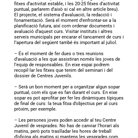
fitxes d’activitat estable, i les 20-25 fitxes d’activitat
puntual, parlarem d’això si cal en altre article breu).
El projecte, el sistema d’avaluació, la redacció i
fonamentació. Serà el moment d’enfrontar-se a la
planificació futura, així com ordenar documents i
avaluació d’aquest curs. Visitar instituts i altres
serveis municipals per encarar el tancament de curs i
l’apertura del següent també és important al juliol.
– És el moment de fer dues o tres reunions
d’avaluació a les que assistiran només les joves de
l’equip de responsables. En eixe espai podrem
recopil·lar les fitxes que tenim del seminari i del
dossier de Centres Juvenils.
– Serà un bon moment per a organitzar algun sopar
puntual, com els que es fan durant el curs. En eixe
sopar es pot aprofitar per fer les dinàmiques típiques
de final de curs: la teua fitxa d’objectius per al curs
pròxim, per exemple.
– Les persones joves poden accedir al teu Centre
Juvenil de vesprades. No has de canviar l’horari als
matins, però pots traslladar les hores de treball
d’oficina als matins si mantens les vesprades com