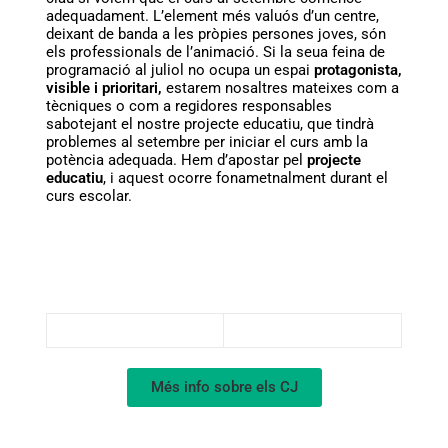
adequadament. L’element més valuós d’un centre,
deixant de banda a les pròpies persones joves, són
els professionals de l’animació. Si la seua feina de
programació al juliol no ocupa un espai
protagonista,
visible i prioritari,
estarem nosaltres mateixes com a
tècniques o com a regidores responsables
sabotejant el nostre projecte educatiu, que tindrà
problemes al setembre per iniciar el curs amb la
potència adequada. Hem d’apostar pel
projecte
educatiu
, i aquest ocorre fonametnalment durant el
curs escolar.
Més info sobre els CJ