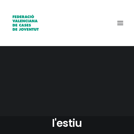
Qui som?
Entitats
Borsa de treball
20 JULIO, 2021
|
IN
IMPERDIBLES
|
5 MINUTES
Els Centres Juvenils a
l'estiu