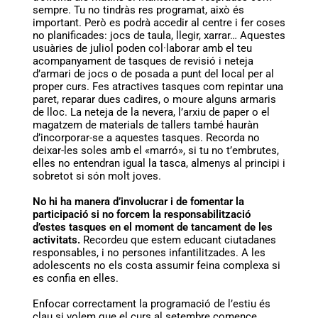
sempre. Tu no tindràs res programat, això és
important. Però es podrà accedir al centre i fer coses
no planificades: jocs de taula, llegir, xarrar… Aquestes
usuàries de juliol poden col·laborar amb el teu
acompanyament de tasques de revisió i neteja
d’armari de jocs o de posada a punt del local per al
proper curs. Fes atractives tasques com repintar una
paret, reparar dues cadires, o moure alguns armaris
de lloc. La neteja de la nevera, l’arxiu de paper o el
magatzem de materials de tallers també hauràn
d’incorporar-se a aquestes tasques. Recorda no
deixar-les soles amb el «marró», si tu no t’embrutes,
elles no entendran igual la tasca, almenys al principi i
sobretot si són molt joves.
No hi ha manera d’involucrar i de fomentar la
participació si no forcem la responsabilització
d’estes tasques en el moment de tancament de les
activitats.
Recordeu que estem educant ciutadanes
responsables, i no persones infantilitzades. A les
adolescents no els costa assumir feina complexa si
es confia en elles.
Enfocar correctament la programació de l’estiu és
clau si volem que el curs al setembre comence