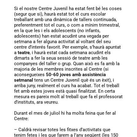
Si el nostre Centre Juvenil ha estat fent bé les coses
(segur que si), haurà estat tot el curs escolar
treballant amb una dinàmica de tallers continuada,
preferentment tot el curs, o com a mínim trimestral,
en la que les i els adolescents (no infants,
adolescents) han estat acudint una vegada per
setmana a fer alguna activitat al voltant del seu
centre d’interés favorit. Per exemple, s’haurà apuntat
a
teatre
, i haurà estat cada setmana acudint els
dimarts a fer la seua sessió de teatre amb les
companyes del taller o grup. Quan això es fa amb la
majoria de les membres inscrites al Centre (si
aconsegueixes
50-60 joves amb assistència
setmanal
tens un Centre Juvenil què és un èxit), i
arriba juny, realment el curs ha acabat. Tot el treball
fet amb estes joves està quasi finalitzat. En certa
mesura es pareix molt al treball que fa el professorat
d’instituts, ara veureu.
Durant el mes de juliol hi ha molta feina que fer al
Centre:
– Caldrà revisar totes les fitxes d’activitats que
tenim fetes i les que farem a l’any següent (les 150