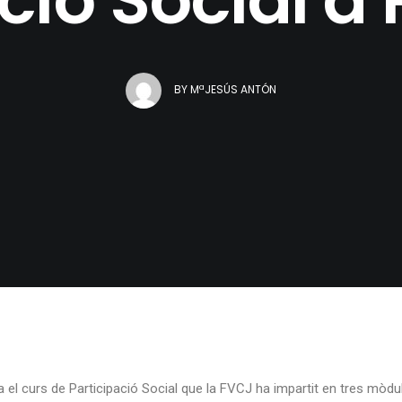
BY
MªJESÚS ANTÓN
za el curs de Participació Social que la FVCJ ha impartit en tres mòdu