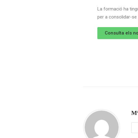
La formació ha tingu
per a consolidar-se 
Consulta els n
Mª