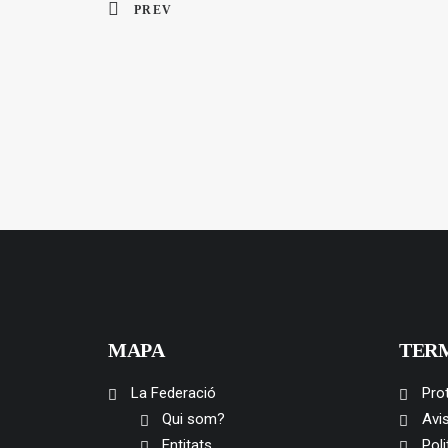
PREV
MAPA
TER
La Federació
Pro
Qui som?
Avis
Entitats
Poli