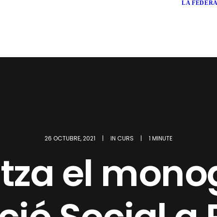
LA FEDER
26 OCTUBRE, 2021
|
IN
CURS
|
1 MINUTE
itza el mono
ció Social a