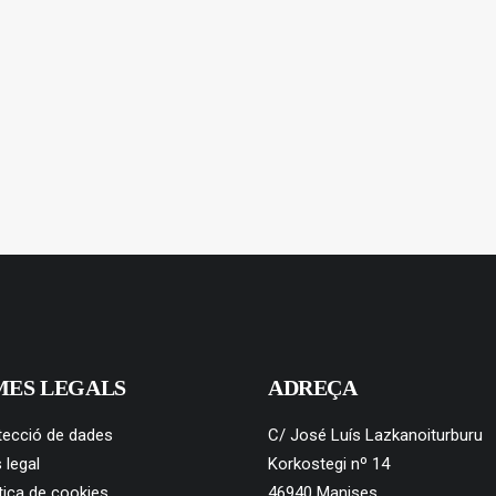
MES LEGALS
ADREÇA
tecció de dades
C/ José Luís Lazkanoiturburu
 legal
Korkostegi nº 14
tica de cookies
46940 Manises