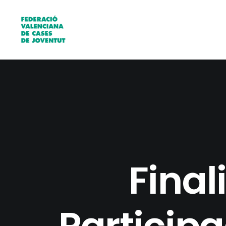
Final
Participa