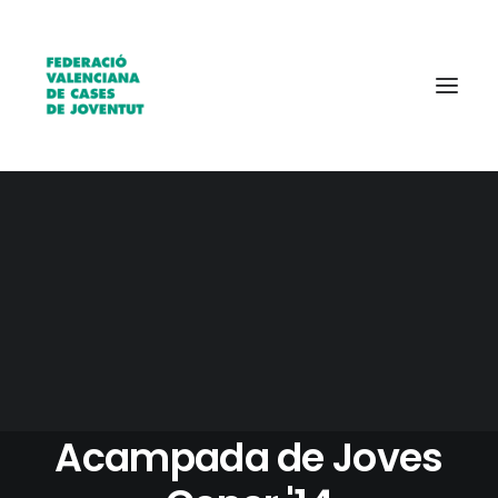
Qui som?
Entitats
Borsa de treball
10 FEBRERO, 2014
|
IN
ACTUALITAT
,
AGENDA
|
1 MINUTES
30 joves de 4
associacions a la XX
Acampada de Joves