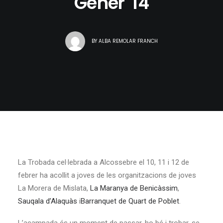
Gener '14
BY
ALBA REMOLAR FRANCH
La Trobada cel·lebrada a Alcossebre el 10, 11 i 12 de
febrer ha acollit a joves de les organitzacions de joves
La Morera de Mislata,
La Maranya de Benicàssim
,
Sauqala d’Alaquàs
i
Barranquet de Quart de Poblet
.