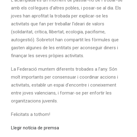
L’acampada és un moment de passar-ho bé i trobar-se
amb els col·legues d’altres pobles, i posar-se al dia. Els
joves han aprofitat la trobada per explicar-se les
activitats que fan per treballar l’ideari de valors
(solidaritat, crítica, llibertat, ecologia, pacifisme,
autogestió). Sobretot han compartit les fòrmules que
gasten algunes de les entitats per aconseguir diners i
finançar les seves pròpies activitats.
La Federació muntem diferents trobades a l’any. Són
molt importants per consensuar i coordinar accions i
activitats, establir un espai d’encontre i coneixement
entre joves valencians, i formar-se per enfortir les
organitzacions juvenils.
Felicitats a tothom!
Llegir notícia de premsa