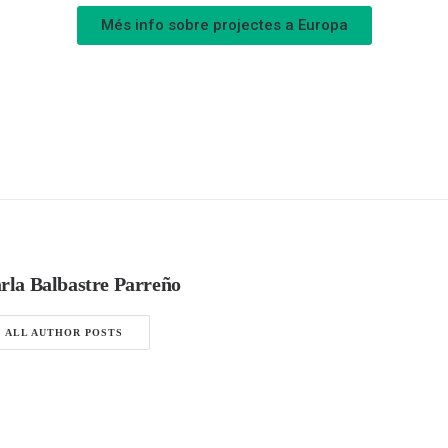
Més info sobre projectes a Europa
rla Balbastre Parreño
ALL AUTHOR POSTS