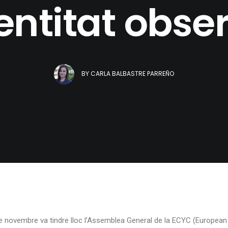
entitat obse
BY
CARLA BALBASTRE PARREÑO
de novembre va tindre lloc l’Assemblea General de
la ECYC
(European 