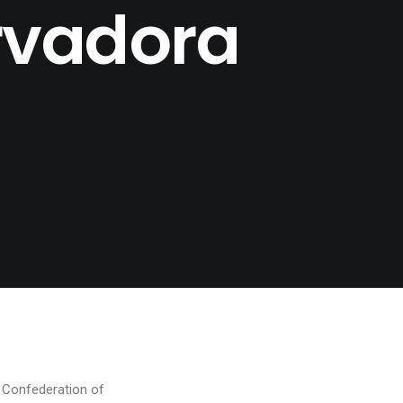
rvadora
Confederation of