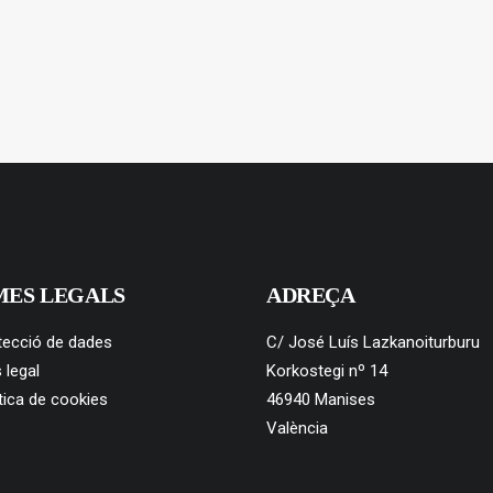
MES LEGALS
ADREÇA
tecció de dades
C/ José Luís Lazkanoiturburu
 legal
Korkostegi nº 14
tica de cookies
46940 Manises
València