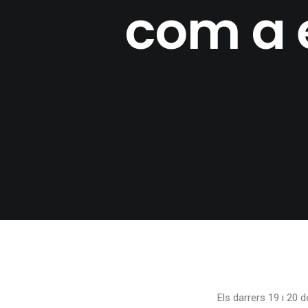
com a 
Els darrers 19 i 20 