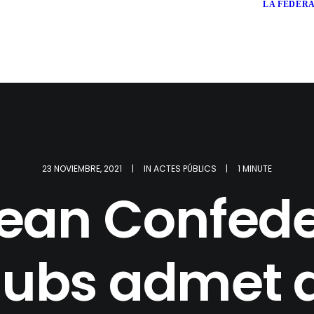
LA FEDER
23 NOVIEMBRE, 2021
|
IN
ACTES PÚBLICS
|
1 MINUTE
ean Confede
lubs admet a