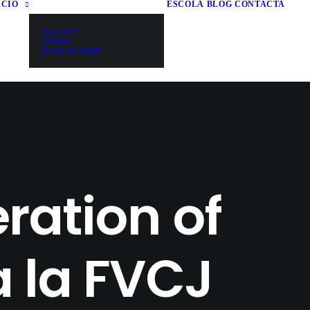
ACIÓ
ESCOLA
BLOG
CONTACTA
Qui som?
Entitats
Borsa de treball
ration of
 la FVCJ