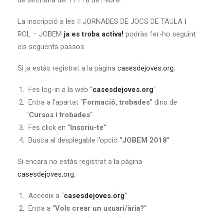
de setmana del 17 i 18 de Febrer.
La inscripció a les II JORNADES DE JOCS DE TAULA I
ROL – JOBEM
ja es troba activa!
podràs fer-ho seguint
els següents passos:
Si ja estàs registrat a la pàgina
casesdejoves.org:
Fes log-in a la web “
casesdejoves.org
“
Entra a l’apartat “
Formació, trobades
” dins de
“
Cursos i trobades
“
Fes click en “
Inscriu-te
“
Busca al desplegable l’opció “
JOBEM 2018
“
Si encara no estàs registrat a la pàgina
casesdejoves.org:
Accedix a “
casesdejoves.org
“
Entra a “
Vols crear un usuari/ària?
“