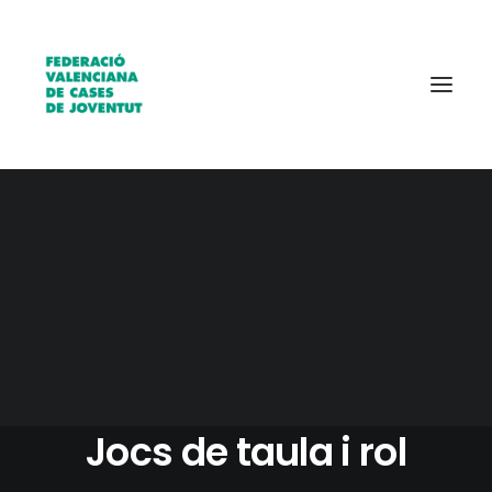
Qui som?
Entitats
Borsa de treball
7 FEBRERO, 2018
|
IN
AGENDA
|
1 MINUTES
II JOBEM-Jornades de
Jocs de taula i rol