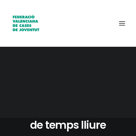
Qui som?
Entitats
Borsa de treball
7 SEPTIEMBRE, 2017
|
IN
ACTUALITAT
,
AGENDA
,
ELS CENTRES
|
1 MINUTE
Formació: Director/a
de temps lliure