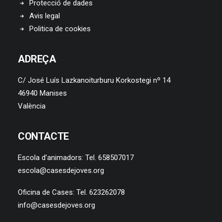
Protecció de dades
Avis legal
Politica de cookies
ADREÇA
C/ José Luís Lazkanoiturburu Korkostegi nº 14
46940 Manises
València
CONTACTE
Escola d’animadors: Tel. 658507017
escola@casesdejoves.org
Oficina de Cases: Tel. 623262078
info@casesdejoves.org