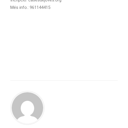
Incripció: casesdejoves.org
Més info.: 961144415