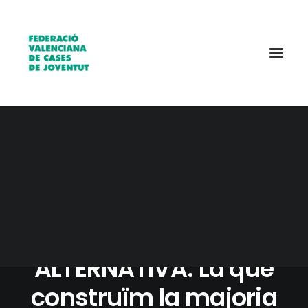
Qui som?
Entitats
Borsa de treball
3 AGOSTO, 2014
|
IN
AGENDA
|
1 MINUTE
EXISTEIX
ALTERNATIVA: La que
construïm la majoria