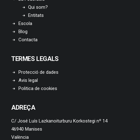
Qui som?
Entitats
Escola
Blog
Contacta
TERMES LEGALS
Protecció de dades
Avis legal
Politica de cookies
ADREÇA
C/ José Luís Lazkanoiturburu Korkostegi nº 14
46940 Manises
València