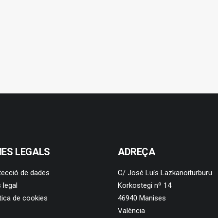
ES LEGALS
ADREÇA
tecció de dades
C/ José Luís Lazkanoiturburu
 legal
Korkostegi nº 14
tica de cookies
46940 Manises
València