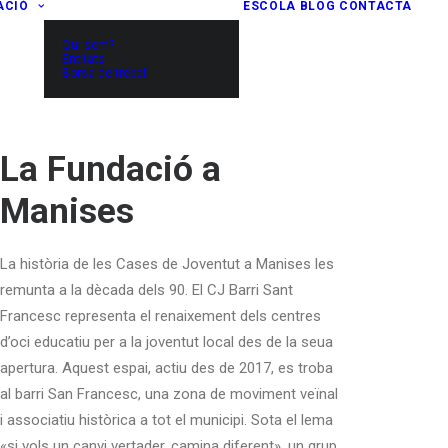
ACIÓ
ESCOLA
BLOG
CONTACTA
Qui som?
Entitats
Borsa de treball
La Fundació a
Manises
La història de les Cases de Joventut a Manises les
remunta a la dècada dels 90. El CJ Barri Sant
Francesc representa el renaixement dels centres
d’oci educatiu per a la joventut local des de la seua
apertura. Aquest espai, actiu des de 2017, es troba
al barri San Francesc, una zona de moviment veïnal
i associatiu històrica a tot el municipi. Sota el lema
«si vols un canvi vertader, camina diferent», un grup